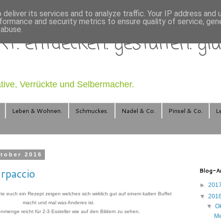
deliver its services and to analyze traffic. Your IP address and
formance and security metrics to ensure quality of service, ge
 abuse.
T. entdecken. gestalten. glä
ative, Verrückte und Selbermacher.
Leben & Wohnen.
Schmuckes.
Nadel & Co.
Pinsel & Co.
L
ktober 2016
rpaccio
Blog-Ar
►
201
hte euch ein Rezept zeigen welches sich wirklich gut auf einem kalten Buffet
▼
201
macht und mal was Anderes ist.
▼
O
enmenge reicht für 2-3 Essteller wie auf den Bildern zu sehen.
Me