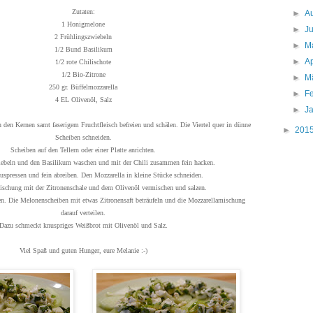
Zutaten:
►
A
1 Honigmelone
►
J
2 Frühlingszwiebeln
►
M
1/2 Bund Basilikum
►
Ap
1/2 rote Chilischote
1/2 Bio-Zitrone
►
M
250 gr. Büffelmozzarella
►
F
4 EL Olivenöl, Salz
►
J
den Kernen samt faserigem Fruchtfleisch befreien und schälen. Die Viertel quer in dünne
►
201
Scheiben schneiden.
Scheiben auf den Tellern oder einer Platte anrichten.
ebeln und den Basilikum waschen und mit der Chili zusammen fein hacken.
auspressen und fein abreiben. Den Mozzarella in kleine Stücke schneiden.
schung mit der Zitronenschale und dem Olivenöl vermischen und salzen.
n. Die Melonenscheiben mit etwas Zitronensaft beträufeln und die Mozzarellamischung
darauf verteilen.
Dazu schmeckt knuspriges Weißbrot mit Olivenöl und Salz.
Viel Spaß und guten Hunger, eure Melanie :-)