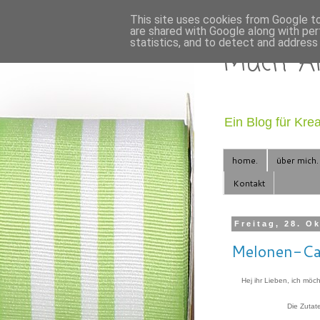
This site uses cookies from Google to 
are shared with Google along with per
statistics, and to detect and address
Mach' AR
Ein Blog für Kre
home.
über mich.
Kontakt
Freitag, 28. O
Melonen-Ca
Hej ihr Lieben, ich möc
Die Zutat