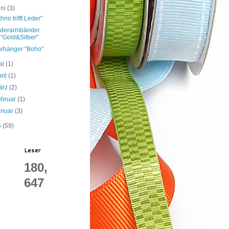
uni
(3)
thno trifft Leder"
derarmbänder
"Gold&Silber"
rhänger "Boho"
ai
(1)
ril
(1)
ärz
(2)
ebruar
(1)
anuar
(3)
5
(59)
Leser
180,
647