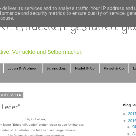
deliver its services and to analyze traffic. Your IP address and
formance and security metrics to ensure quality of service, ge
 abuse.
T. entdecken. gestalten. glä
ative, Verrückte und Selbermacher.
Leben & Wohnen.
Schmuckes.
Nadel & Co.
Pinsel & Co.
L
Juni 2016
t Leder"
Blog-Ar
►
201
Hej ihr Lieben,
▼
201
m Motto "Ethno-trifft-Leder" stehen diese neuen Armbänder.
►
O
 Leder ist Büffelleder und fühlt sich sehr angenehm an.
►
A
Alle Perlen sind versilbert oder vergoldet.