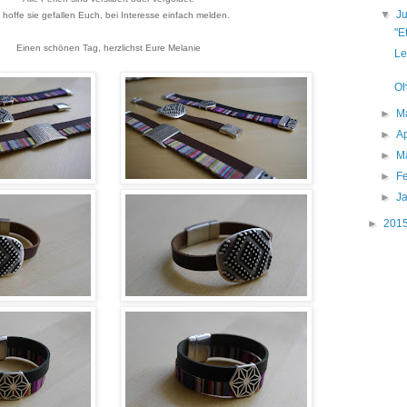
▼
J
 hoffe sie gefallen Euch, bei Interesse einfach melden.
"E
Einen schönen Tag, herzlichst Eure Melanie
Le
Oh
►
M
►
Ap
►
M
►
F
►
J
►
201