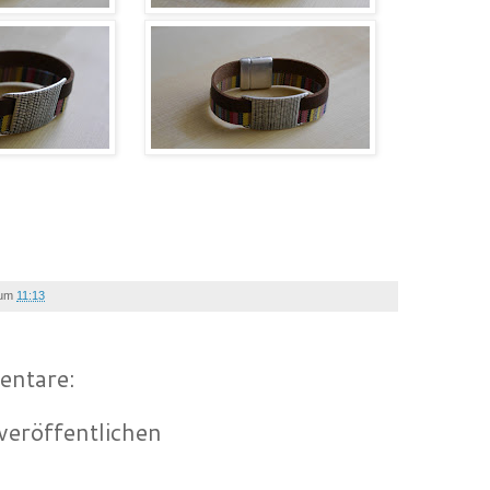
um
11:13
entare:
eröffentlichen