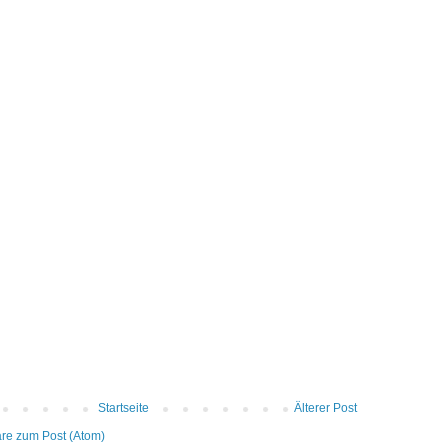
Startseite
Älterer Post
e zum Post (Atom)