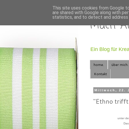
This site uses cookies from Google to 
are shared with Google along with per
statistics, and to detect and address
Mach' AR
Ein Blog für Kre
home.
über mich.
Kontakt
Mittwoch, 22. 
"Ethno triff
unter de
Das