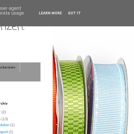
 user-agent
nerate usage
LEARN MORE
GOT IT
nzen.
eckereien.
chiv
7
(2)
6
(13)
ktober
(1)
ugust
(1)