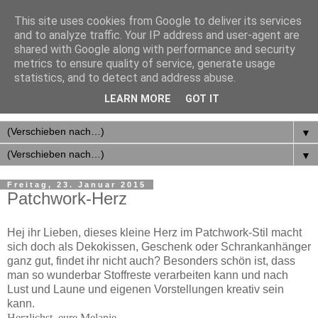
This site uses cookies from Google to deliver its services
Mach' ART. entdecken.
and to analyze traffic. Your IP address and user-agent are
shared with Google along with performance and security
gestalten. glänzen.
metrics to ensure quality of service, generate usage
statistics, and to detect and address abuse.
Ein Blog für Kreative, Verrückte und Selbermacher.
LEARN MORE
GOT IT
▼
▼
Freitag, 23. Januar 2015
Patchwork-Herz
Hej ihr Lieben, dieses kleine Herz im Patchwork-Stil macht
sich doch als Dekokissen, Geschenk oder Schrankanhänger
ganz gut, findet ihr nicht auch? Besonders schön ist, dass
man so wunderbar Stoffreste verarbeiten kann und nach
Lust und Laune und eigenen Vorstellungen kreativ sein
kann.
Herzlichst, eure Melanie